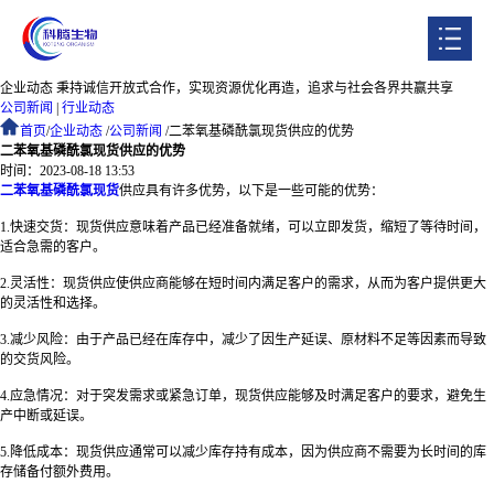
企业动态
秉持诚信开放式合作，实现资源优化再造，追求与社会各界共赢共享
首页
公司新闻
|
行业动态
首页
/
企业动态
/
公司新闻
/
二苯氧基磷酰氯现货供应的优势
二苯氧基磷酰氯现货供应的优势
关于我们
时间：2023-08-18 13:53
二苯氧基磷酰氯现货
供应具有许多优势，以下是一些可能的优势：
产品系列
1.
快速交货：现货供应意味着产品已经准备就绪，可以立即发货，缩短了等待时间，
适合急需的客户。
企业实力
2.
灵活性：现货供应使供应商能够在短时间内满足客户的需求，从而为客户提供更大
的灵活性和选择。
人才招聘
3.
减少风险：由于产品已经在库存中，减少了因生产延误、原材料不足等因素而导致
企业动态
的交货风险。
4.
应急情况：对于突发需求或紧急订单，现货供应能够及时满足客户的要求，避免生
联系我们
产中断或延误。
5.
降低成本：现货供应通常可以减少库存持有成本，因为供应商不需要为长时间的库
ENGLISH
存储备付额外费用。