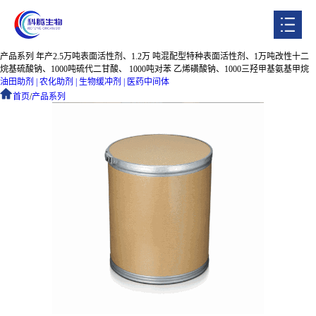
产品系列
年产2.5万吨表面活性剂、1.2万 吨混配型特种表面活性剂、1万吨改性十二
首页
烷基硫酸钠、1000吨硫代二甘酸、 1000吨对苯 乙烯磺酸钠、1000三羟甲基氨基甲烷
油田助剂
|
农化助剂
|
生物缓冲剂
|
医药中间体
首页
关于我们
/
产品系列
产品系列
企业实力
人才招聘
企业动态
联系我们
ENGLISH