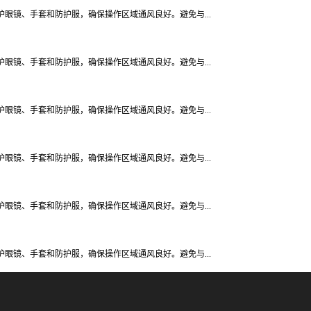
眼镜、手套和防护服，确保操作区域通风良好。避免与...
眼镜、手套和防护服，确保操作区域通风良好。避免与...
眼镜、手套和防护服，确保操作区域通风良好。避免与...
眼镜、手套和防护服，确保操作区域通风良好。避免与...
眼镜、手套和防护服，确保操作区域通风良好。避免与...
眼镜、手套和防护服，确保操作区域通风良好。避免与...