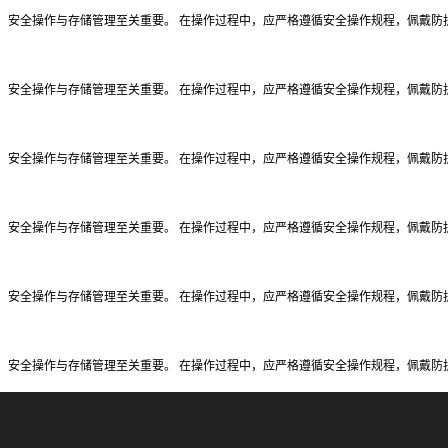
安全操作与存储管理至关重要。 在操作过程中，应严格遵循安全操作规程，佩戴防护
安全操作与存储管理至关重要。 在操作过程中，应严格遵循安全操作规程，佩戴防护
安全操作与存储管理至关重要。 在操作过程中，应严格遵循安全操作规程，佩戴防护
安全操作与存储管理至关重要。 在操作过程中，应严格遵循安全操作规程，佩戴防护
安全操作与存储管理至关重要。 在操作过程中，应严格遵循安全操作规程，佩戴防护
安全操作与存储管理至关重要。 在操作过程中，应严格遵循安全操作规程，佩戴防护