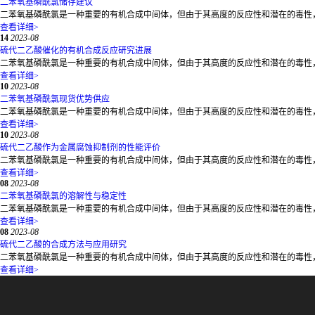
二苯氧基磷酰氯储存建议
二苯氧基磷酰氯是一种重要的有机合成中间体，但由于其高度的反应性和潜在的毒性，
查看详细>
14
2023-08
硫代二乙酸催化的有机合成反应研究进展
二苯氧基磷酰氯是一种重要的有机合成中间体，但由于其高度的反应性和潜在的毒性，
查看详细>
10
2023-08
二苯氧基磷酰氯现货优势供应
二苯氧基磷酰氯是一种重要的有机合成中间体，但由于其高度的反应性和潜在的毒性，
查看详细>
10
2023-08
硫代二乙酸作为金属腐蚀抑制剂的性能评价
二苯氧基磷酰氯是一种重要的有机合成中间体，但由于其高度的反应性和潜在的毒性，
查看详细>
08
2023-08
二苯氧基磷酰氯的溶解性与稳定性
二苯氧基磷酰氯是一种重要的有机合成中间体，但由于其高度的反应性和潜在的毒性，
查看详细>
08
2023-08
硫代二乙酸的合成方法与应用研究
二苯氧基磷酰氯是一种重要的有机合成中间体，但由于其高度的反应性和潜在的毒性，
查看详细>