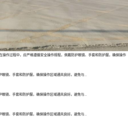
 在操作过程中，应严格遵循安全操作规程，佩戴防护眼镜、手套和防护服，确保操作
眼镜、手套和防护服，确保操作区域通风良好。避免与...
眼镜、手套和防护服，确保操作区域通风良好。避免与...
眼镜、手套和防护服，确保操作区域通风良好。避免与...