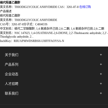
硫代羟基乙酸酐
英文名称：
THIODIGLYCOLIC ANHYDRIDE
CAS：
3261-87-8
在线订购
产品描述
硫代羟基乙酸酐
英文名称：THIODIGLYCOLIC ANHYDRIDE
CAS号：3261-87-8分子式：C4H4O3S
中文别名：硫代二甘醇酸酐; 1,4-氧硫杂环己烷-2,6-二酮; 1,4-氧硫杂环已烷-2,6-二酮
英文别名：NSC 147625; 1,4-OXATHIANE-2,6-DIONE; 2,2'-Thiobisacetic anhydride; 2,2′-
Thiodiglycolic anhydride; 2...
InchIKey：RIIUAPMWDSRBSH-UHFFFAOYSA-N
关于我们
产品系列
企业动态
人才招聘
联系我们