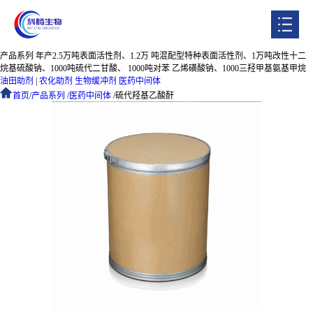
产品系列
年产2.5万吨表面活性剂、1.2万 吨混配型特种表面活性剂、1万吨改性十二
首页
烷基硫酸钠、1000吨硫代二甘酸、 1000吨对苯 乙烯磺酸钠、1000三羟甲基氨基甲烷
油田助剂
|
农化助剂
生物缓冲剂
医药中间体
首页
关于我们
/
产品系列
/
医药中间体
/
硫代羟基乙酸酐
产品系列
企业实力
人才招聘
企业动态
联系我们
ENGLISH