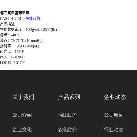
邻三氟甲基苯甲醛
CAS：
447-61-0
在线订购
产品描述
物化数据密度：1.32g/mLat 25°C(lit.)
熔点：-40 °C
沸点：70-71 °C (16 mmHg)
折射率：n20/D 1.466(lit.)
闪光点：142°F
PSA：17.07000
LOGP：2.51790
关于我们
产品系列
企业动态
公司介绍
油田助剂
公司新闻
企业文化
农化助剂
行业动态